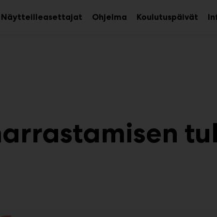
Näytteilleasettajat
Ohjelma
Koulutuspäivät
In
aa
Avaa
avalikko
alava
harrastamisen t