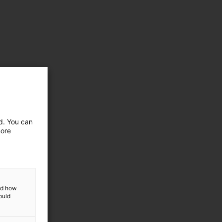
ed. You can
more
and how
ould