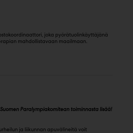
tokoordinaattori, joka pyörätuolinkäyttäjänä
terapian mahdollistavaan maailmaan.
Suomen Paralympiakomitean toiminnasta lisää!
urheilun ja liikunnan apuvälineitä voit