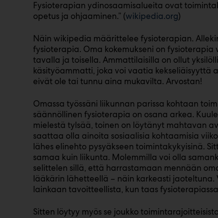
Fysioterapian ydinosaamisalueita ovat toimintak
opetus ja ohjaaminen.” (
wikipedia.org
)
Näin wikipedia määrittelee fysioterapian. Alleki
fysioterapia. Oma kokemukseni on fysioterapia vii
tavalla ja toisella. Ammattilaisilla on ollut yksilöl
käsityöammatti, joka voi vaatia kekseliäisyyttä as
eivät ole tai tunnu aina mukavilta. Arvostan!
Omassa työssäni liikunnan parissa kohtaan toiminta
säännöllinen fysioterapia on osana arkea. Kuulen
mielestä tylsää, toinen on löytänyt mahtavan avun
saattaa olla ainoita sosiaalisia kohtaamisia viikos
lähes elinehto pysyäkseen toimintakykyisinä. Sit
samaa kuin liikunta. Molemmilla voi olla samankal
selittelen sillä, että harrastamaan mennään oma
lääkärin lähetteellä – näin karkeasti jaoteltuna. 
lainkaan tavoitteellista, kun taas fysioterapias
Sitten löytyy myös se joukko toimintarajoitteisista