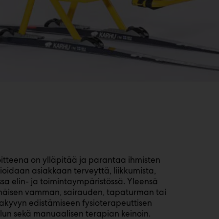
oitteena on ylläpitää ja parantaa ihmisten
vioidaan asiakkaan terveyttä, liikkumista,
sa elin- ja toimintaympäristössä. Yleensä
nnäisen vamman, sairauden, tapaturman tai
kyvyn edistämiseen fysioterapeuttisen
elun sekä manuaalisen terapian keinoin.