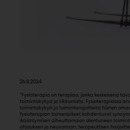
26.8.2024
”Fysioterapia on terapiaa, jonka keskeisenä tav
toimintakykyä ja liikkumista. Fysioterapiassa ar
toimintakykyä ja toimintarajoitteita hänen omas
fysioterapian toimenpiteet kohdentuvat synny
ikääntymisen aiheuttamaan alentuneen toiminta
ohjauksen ja neuvonnan, terapeuttisen harjoitt