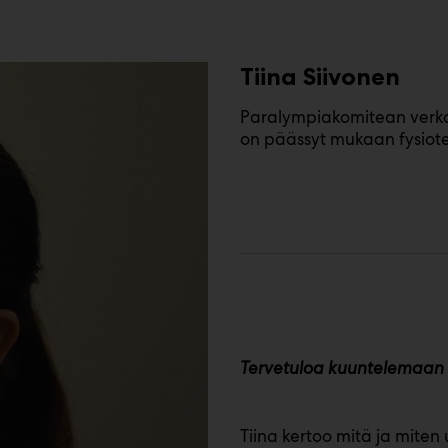
Tiina Siivonen
Paralympiakomitean verkos
on päässyt mukaan fysio
Tervetuloa kuuntelemaan 
Tiina kertoo mitä ja miten 