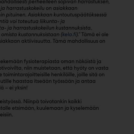
 mahdollisesti perheelleen sopivan harrastuksen,
 ja harrastuskokeilu on asiakkaan
n pituinen. Asiakkaan kuntoutuspäätöksessä
iä voi toteutua liikunta- ja
ta- ja harrastuskokeilun kustannuksista,
 omista kustannuksistaan (
kela.fi
).”
Tämä ei ole
siakkaan aktiivisuutta. Tämä mahdollisuus on
 tekemään fysioterapiasta oman näköistä ja
motivoivilta, niin muistetaan, että hyöty on vasta
imintarajoitteisille henkilöille, joille sitä on
utille haastaa itseään työssään ja antaa
ä – ei yksin!
istyössä. Niinpä toivotankin kaikki
stolle etsimään, kuulemaan ja kyselemään
isiin.