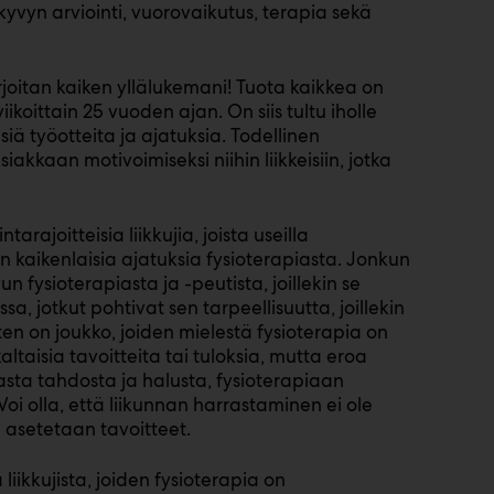
yvyn arviointi, vuorovaikutus, terapia sekä
rjoitan kaiken yllälukemani! Tuota kaikkea on
koittain 25 vuoden ajan. On siis tultu iholle
lisiä työotteita ja ajatuksia. Todellinen
iakkaan motivoimiseksi niihin liikkeisiin, jotka
rajoitteisia liikkujia, joista useilla
 kaikenlaisia ajatuksia fysioterapiasta. Jonkun
 fysioterapiasta ja -peutista, joillekin se
sa, jotkut pohtivat sen tarpeellisuutta, joillekin
ten on joukko, joiden mielestä fysioterapia on
taisia tavoitteita tai tuloksia, mutta eroa
sta tahdosta ja halusta, fysioterapiaan
Voi olla, että liikunnan harrastaminen ei ole
sa asetetaan tavoitteet.
 liikkujista, joiden fysioterapia on