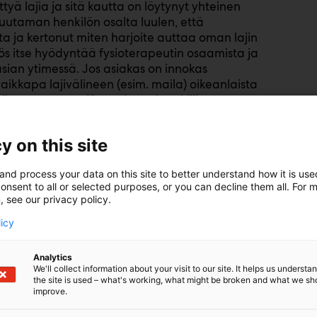
tyä lajia ja sitä kautta on löytynyt yhteinen
 Muutaman henkilön osalta luulen, että
a ja kertonut miten harjoite auttaa oman lajin
ös itse hyödyntää fysioterapeutin osaamista ja
 asian ytimessä. Jos asiakas on innokas
aikkapa lajivälineen (esim. maila) oikeanlaista
 oikean asennon löytymiseen ja tukilihasten
iä lajissa mahdolliset rasitusvammat ja niiden
ä kuuluisaa yhteistyötä, jolla saadaan hyvää
y on this site
terapeutilla ammattitaitoa tukea sitä. Kuten
isalueita ovat toimintakyvyn arviointi,
and process your data on this site to better understand how it is us
en”,
niin tästähän on kysymys. Opetuksesta ja
onsent to all or selected purposes, or you can decline them all. For 
apia että harrastaminen voivat tukea toisiaan.
, see our privacy policy.
a ei todellakaan riitä, vaan vaatii myös
licy
o löytyy
Analytics
We'll collect information about your visit to our site. It helps us underst
the site is used – what's working, what might be broken and what we sh
improve.