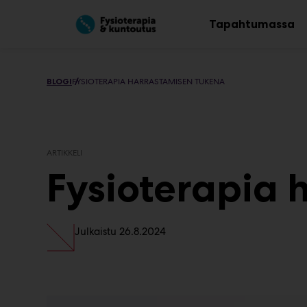
Main
Siirry
sisältöön
Tapahtumassa
Av
al
BLOGI
FYSIOTERAPIA HARRASTAMISEN TUKENA
ARTIKKELI
Fysioterapia 
Julkaistu
26.8.2024