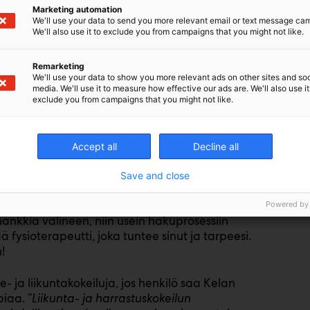
Marketing automation
haasteellista. Toimintarajoitteiset henkilöt
We'll use your data to send you more relevant email or text message ca
We'll also use it to exclude you from campaigns that you might not like.
ikkeen oma toimintakyky riittää. Tässäkin
kset järjestävät liikuntatoimintaa. Kaupunkien ja
tarkistaa. Suomen Paralympiakomitealla on
Remarketing
We'll use your data to show you more relevant ads on other sites and soc
i paikkakuntahaun mukaan liikuntatarjontaa. Jos
media. We'll use it to measure how effective our ads are. We'll also use it
 antaa lähinnä olevan paikkakunnan
exclude you from campaigns that you might not like.
os henkilö käyttää pyörätuolia, niin sillä ei voi
Accept all
Decline all
evuokraamot ovat tähän oiva ratkaisu. Välineitä
ivustolle
, josta näkee vuokrattavat välineet ja
Save and close
 sekä mahdolliset kuljettamiseen liittyvät
asta sitten miettiä niiden hankintaa. Tässä kohtaa
Powered by
hankkia välineen, niin usein hakuprosessiin
 fysioterapeutti, joka tuntee sinut ja tarpeesi.
n!
 ja liikuntakokeiluja, jos henkilö saa Kelan
iaa. ”
Liikunta- ja harrastuskokeilun