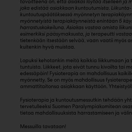
tavoitteena on, että asiakas löytää itselleen ja
joka edistää asiakkaan kuntoutumista. Liikunta-
kuntoutuspäätöksessä myönnetyn terapiakäynni
myönnetyistä terapiakäynneistä enintään 5 käynt
harrastuskokeiluna. Asiakas vastaa omista liikun
esimerkiksi pääsymaksusta, ja terapeutti vastaa
tietenkään itsestään selvää, vaan vaatii myös a
kuitenkin hyvä muistaa.
Lopuksi kehotankin meitä kaikkia liikkumaan ja
tuntuista. Liikkeet, jota eivät tunnu kivoilta tai 
edessäpäin! Fysioterapia on mahdollisuus kaikille to
myönnetty. Se on myös mahdollisuus fysioterape
ammattitaitonsa asiakkaan käyttöön. Yhteistyöll
Fysioterapia ja kuntoutusmessutkin tehdään yhte
tervetulleeksi Suomen Paralympiakomitean osa
tietoa mahdollisuuksista harrastamiseen ja väline
Messuilla tavataan!