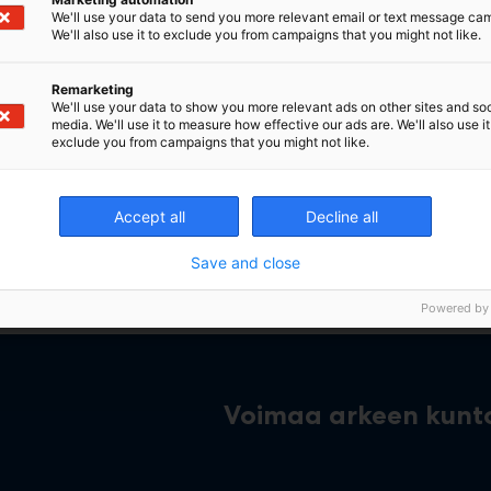
We'll use your data to send you more relevant email or text message ca
We'll also use it to exclude you from campaigns that you might not like.
Remarketing
We'll use your data to show you more relevant ads on other sites and soc
media. We'll use it to measure how effective our ads are. We'll also use it
exclude you from campaigns that you might not like.
ARJOUS
ilk Support ja Cotton Support tukisukat -40%
Accept all
Decline all
Save and close
Powered by
Voimaa arkeen kun