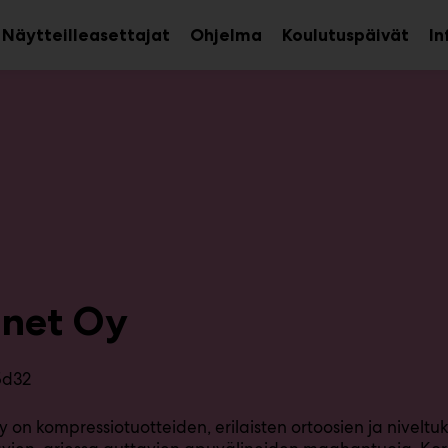
Näytteilleasettajat
Ohjelma
Koulutuspäivät
In
aa
Avaa
avalikko
alava
onet Oy
5d32
y on kompressiotuotteiden, erilaisten ortoosien ja nivelt