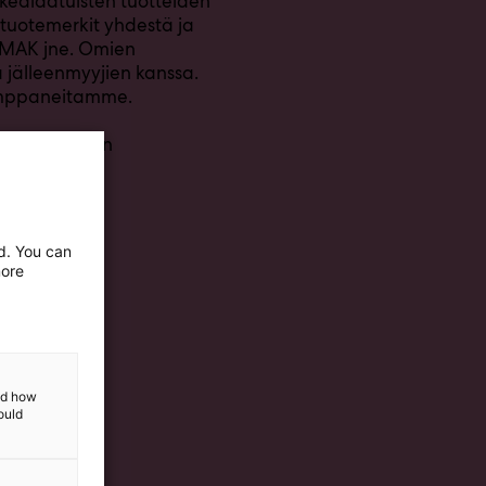
kealaatuisten tuotteiden
 tuotemerkit yhdestä ja
 IMAK jne. Omien
jälleenmyyjien kanssa.
kumppaneitamme.
skustelemaan
ed. You can
more
and how
ould