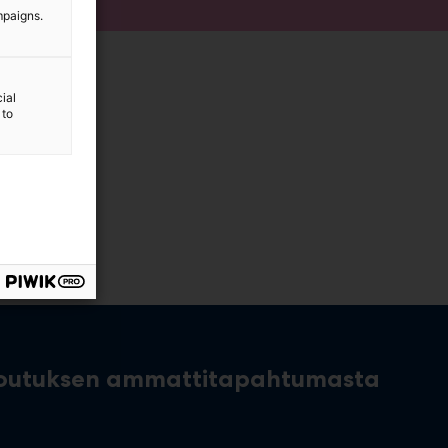
mpaigns.
ial
 to
toutuksen ammattitapahtumasta