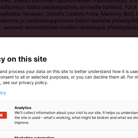
vien, arjessa auttavien apuvälineiden maahantuoja. Kor
valikoiman lisäksi asiakaspalvelu on meille tärkeää. Tutut
aikasta: Venosan, Lastofa, Lastofa Forte, Memory, Bort,
demme ja verkkokauppamme lisäksi teemme yhteistyötä 
et, osaavat ammattilaiset ovatkin tärkeimpiä yhteistyö
oa osastollemme 5d32 tutustumaan valikoimaamme ja ke
tijoidemme kanssa!
y on this site
and process your data on this site to better understand how it is us
onsent to all or selected purposes, or you can decline them all. For 
, see our privacy policy.
licy
Analytics
We'll collect information about your visit to our site. It helps us underst
the site is used – what's working, what might be broken and what we sh
improve.
Marketing automation