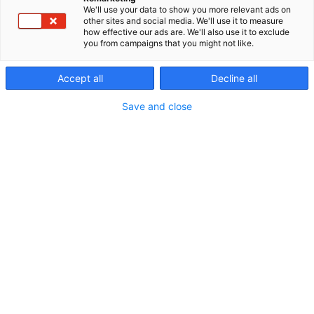
teknologioita, jotka tukevat palautumista,
We'll use your data to show you more relevant ads on
toimintakykyä ja hyvinvointia sekä auttavat
other sites and social media. We'll use it to measure
how effective our ads are. We'll also use it to exclude
ammattilaisia laajentamaan
you from campaigns that you might not like.
palveluvalikoimaansa. Tuotevalikoimaamme
kuuluvat paikallinen kylmähoito,
Accept all
Decline all
kokovartalokylmähoito, punavaloterapia,
happiterapia ja lihasstimulaatioteknologia. Tule
Save and close
tutustumaan ratkaisuihimme ja keskustelemaan,
miten moderni palautumisteknologia voi tukea
fysioterapian ja kuntoutuksen arkea.
Katso tarjoukset