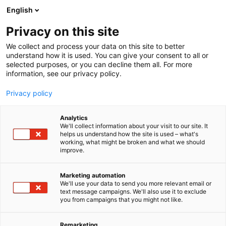
Siirry
English
sisältöön
Privacy on this site
We collect and process your data on this site to better
understand how it is used. You can give your consent to all or
selected purposes, or you can decline them all. For more
information, see our privacy policy.
Privacy policy
Analytics
Cryotech Finland Oy Ltd
We'll collect information about your visit to our site. It
helps us understand how the site is used – what's
working, what might be broken and what we should
5d39
Osasto:
improve.
CTN on suomalainen hyvinvointi- ja
Marketing automation
We'll use your data to send you more relevant email or
palautumisteknologian valmistaja, jonka ratkaisut
text message campaigns. We'll also use it to exclude
ovat käytössä yli 500 hoitolassa Suomessa sekä yli
you from campaigns that you might not like.
50 maassa maailmanlaajuisesti. Kehitämme ja
valmistamme ammattikäyttöön suunniteltuja
Remarketing