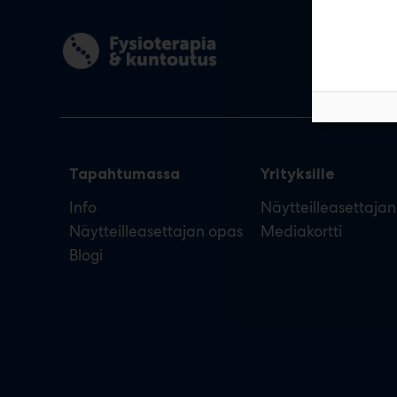
Tapahtumassa
Yrityksille
Info
Näytteilleasettaja
Näytteilleasettajan opas
Mediakortti
Blogi