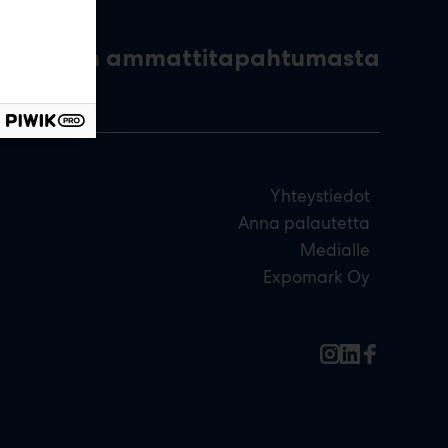
toutuksen ammattitapahtumasta
Yhteystiedot
Anna palautetta
Medialle
Expomark Oy