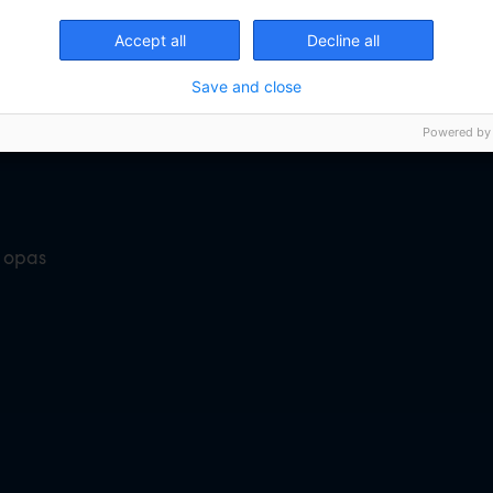
Accept all
Decline all
Voimaa arkeen kun
Save and close
Powered by
n opas