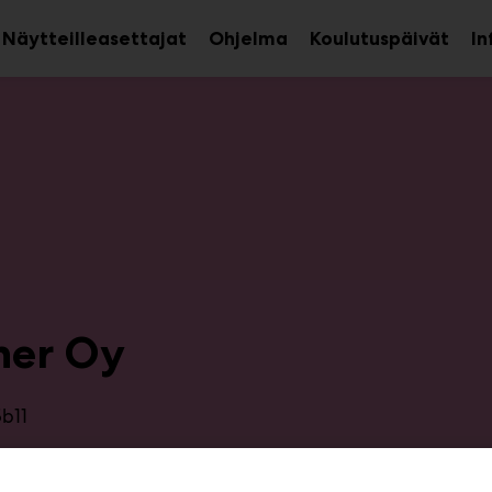
Näytteilleasettajat
Ohjelma
Koulutuspäivät
In
aa
Avaa
avalikko
alava
ner Oy
5b11
edical on terveydenhuollon ammattilaisten luotettava