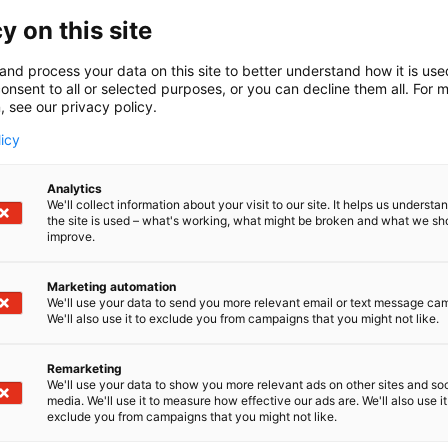
tua tarjoamalla ratkaisuja ihmisen hyvinvoinnin ja toim
 innovatiivisen tuotevalikoimamme lisäksi vahvuuksiamm
y on this site
ja tuki sekä apuvälineiden huolto- ja vuokrauspalvelut.R
n arjen puolesta. Kun arki toimii turvallisesti, jää ene
and process your data on this site to better understand how it is us
lolle. Tervetuloa tutustumaan hoivan apuväline- ja teknol
onsent to all or selected purposes, or you can decline them all. For 
, see our privacy policy.
mme nro 5b11. Berner Medical, Sujuvamman arjen puolest
licy
Analytics
We'll collect information about your visit to our site. It helps us underst
the site is used – what's working, what might be broken and what we sh
improve.
Marketing automation
We'll use your data to send you more relevant email or text message ca
We'll also use it to exclude you from campaigns that you might not like.
Remarketing
We'll use your data to show you more relevant ads on other sites and soc
media. We'll use it to measure how effective our ads are. We'll also use it
exclude you from campaigns that you might not like.